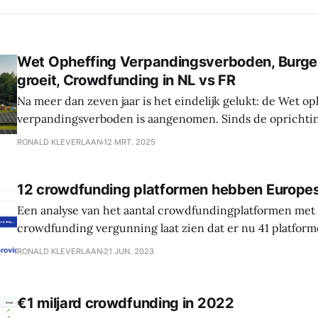
Wet Opheffing Verpandingsverboden, Burge
groeit, Crowdfunding in NL vs FR
Na meer dan zeven jaar is het eindelijk gelukt: de Wet op
verpandingsverboden is aangenomen. Sinds de oprichtin
een van onze speerpunten. In de afgelopen jaren hebbe
RONALD KLEVERLAAN
12 MRT. 2025
organisaties, zoals MKB Nederland, FAAN en banken, achte
gekregen en hier samen in opgetrokken,
12 crowdfunding platformen hebben Europe
Een analyse van het aantal crowdfundingplatformen met
crowdfunding vergunning laat zien dat er nu 41 platfor
hebben ontvangen, waarvan 12 in Nederland.
RONALD KLEVERLAAN
21 JUN. 2023
€1 miljard crowdfunding in 2022