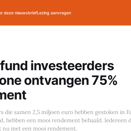
r deze nieuwsbrief
Lezing aanvragen
fund investeerders
hone ontvangen 75%
ment
s die samen 2,5 miljoen euro hebben gestoken in F
, hebben een mooi rendement behaald. Iedereen di
it nu met een mooi rendement.