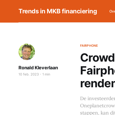
Trends in MKB financiering
Ove
FAIRPHONE
Crowd
Fairp
Ronald Kleverlaan
10 feb. 2023
1 min
rende
De investeerder
Oneplanetcrowd
stappen, kan d