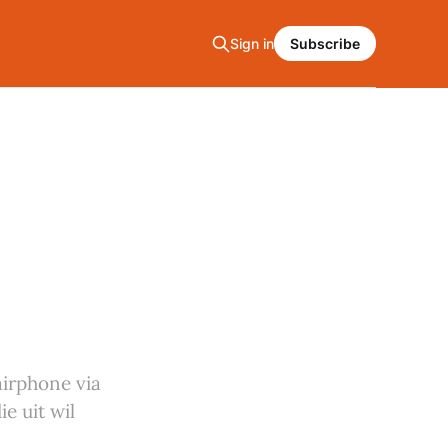
Sign in
Subscribe
airphone via
e uit wil