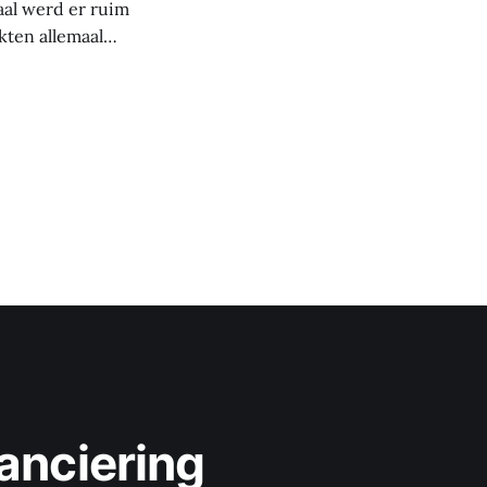
aal werd er ruim
kten allemaal
gsmarkt is dan
anciering