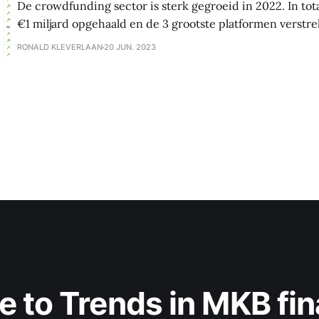
De crowdfunding sector is sterk gegroeid in 2022. In tot
€1 miljard opgehaald en de 3 grootste platformen verstre
meer dan €100 miljoen. De impact op de mkb financierin
RONALD KLEVERLAAN
20 JUN. 2023
ook groot met 2.800 ondernemers die gefinancierd zijn.
e to Trends in MKB fin