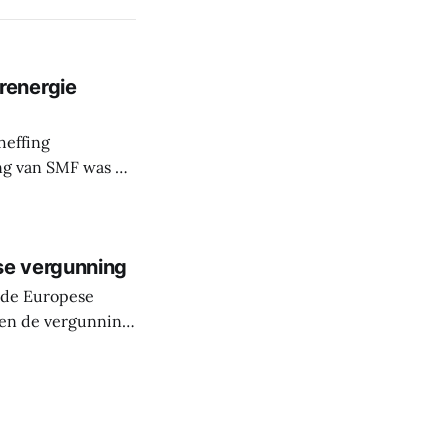
renergie
heffing
g van SMF was dit
n we ook andere
r dit initiatief
se vergunning
 de Europese
men de vergunning