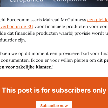
hield Eurocommissaris Mairead McGuinness
een pleid
ieverbod in de EU
voor financiële producten voor co
de dat financiële producten waarbij provisie wordt 
uurder zijn.
bben we op dit moment een provisieverbod voor fina
consumenten. Ik zou er voor willen pleiten om dit
p
den voor zakelijke klanten
!
This post is for subscribers only
Subscribe now