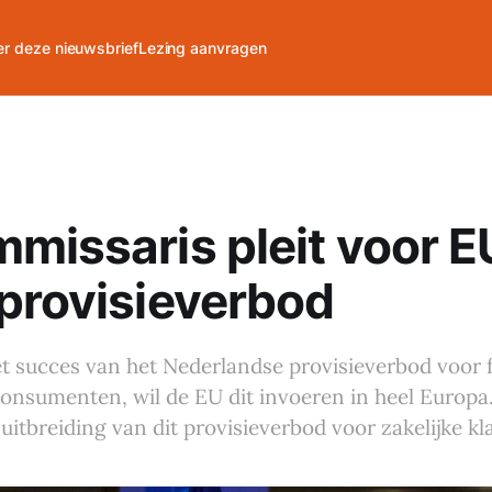
r deze nieuwsbrief
Lezing aanvragen
missaris pleit voor E
provisieverbod
t succes van het Nederlandse provisieverbod voor 
onsumenten, wil de EU dit invoeren in heel Europa. 
uitbreiding van dit provisieverbod voor zakelijke kl