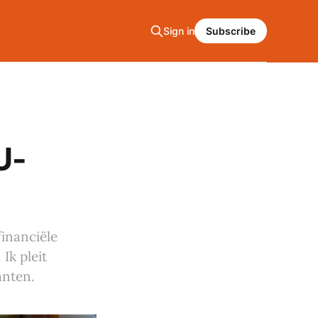
Sign in
Subscribe
U-
financiële
Ik pleit
anten.