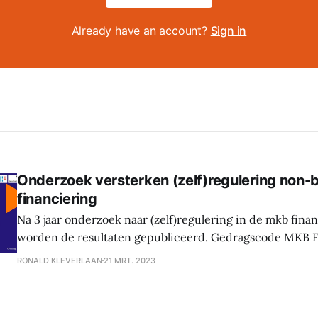
Already have an account?
Sign in
Onderzoek versterken (zelf)regulering non-
financiering
Na 3 jaar onderzoek naar (zelf)regulering in de mkb fina
worden de resultaten gepubliceerd. Gedragscode MKB F
SMF lijkt "best of class" te zijn in vergelijking met buite
RONALD KLEVERLAAN
21 MRT. 2023
zijn er zeker nog aandachtspunten voor doorontwikkelin