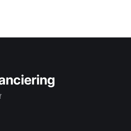
anciering
f