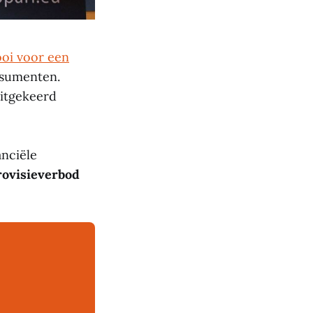
ooi voor een
nsumenten.
uitgekeerd
nciële
rovisieverbod