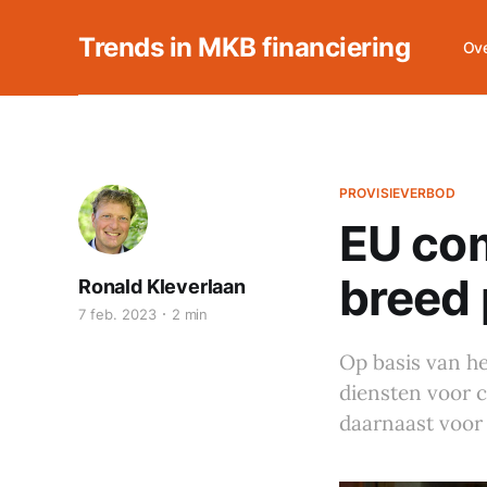
Trends in MKB financiering
Ove
PROVISIEVERBOD
EU com
breed 
Ronald Kleverlaan
7 feb. 2023
2 min
Op basis van he
diensten voor c
daarnaast voor 