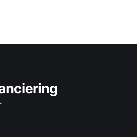
anciering
f