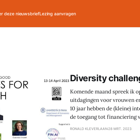
r deze nieuwsbrief
Lezing aanvragen
Diversity challen
Komende maand spreek ik op 
uitdagingen voor vrouwen e
10 jaar hebben de (kleine) i
de toegang tot financiering 
RONALD KLEVERLAAN
28 MRT. 2023