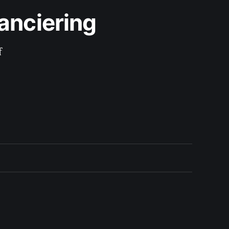
anciering
f