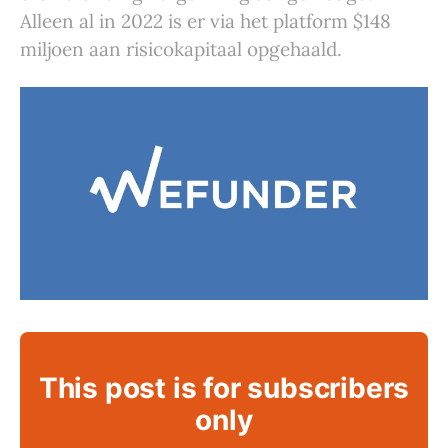
Alleen al in 2022 is er via het platform $148
miljoen aan risicokapitaal opgehaald.
This post is for subscribers
only