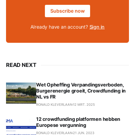
Subscribe now
Already have an account?
Sign in
READ NEXT
Wet Opheffing Verpandingsverboden,
Burgerenergie groeit, Crowdfunding in
NL vs FR
RONALD KLEVERLAAN
12 MRT. 2025
12 crowdfunding platformen hebben
Europese vergunning
RONALD KLEVERLAAN
21 JUN. 2023