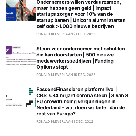
Ondernemers willen verduurzamen,
maar hebben geen geld | Impact
startups zorgen voor 10% van de
startup banen | Unicorn alumni starten
zelf ook >1.000 nieuwe bedrijven
RONALD KLEVERLAAN
21 DEC. 2022
Steun voor ondernemer met schulden
die kan doorstarten | 500 nieuwe
medewerkersbedrijven | Funding
Options stopt
RONALD KLEVERLAAN
15 DEC. 2022
PassendFinancieren platform live! |
CBS: €34 miljard corona steun | 3 van 8
EU crowdfunding vergunningen in
Nederland - wat doen wij beter dan de
rest van Europa?
RONALD KLEVERLAAN
1 DEC. 2022