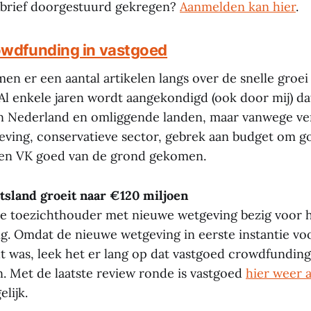
sbrief doorgestuurd gekregen?
Aanmelden kan hier
.
owdfunding in vastgoed
n er een aantal artikelen langs over de snelle groei
l enkele jaren wordt aangekondigd (ook door mij) dat
in Nederland en omliggende landen, maar vanwege ve
eving, conservatieve sector, gebrek aan budget om goe
S en VK goed van de grond gekomen.
tsland groeit naar €120 miljoen
 de toezichthouder met nieuwe wetgeving bezig voor 
g. Omdat de nieuwe wetgeving in eerste instantie vo
ht was, leek het er lang op dat vastgoed crowdfundin
n. Met de laatste review ronde is vastgoed
hier weer 
elijk.