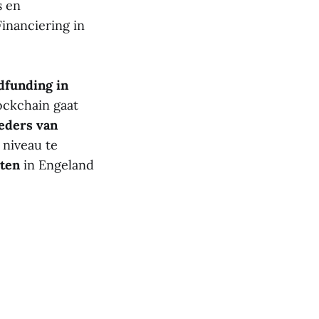
s en
inanciering in
dfunding in
ockchain gaat
eders van
 niveau te
ten
in Engeland