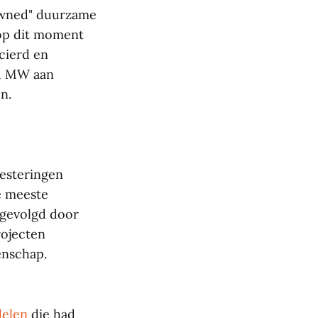
owned" duurzame
 op dit moment
ncierd en
21 MW aan
n.
vesteringen
e meeste
 gevolgd door
rojecten
enschap.
delen
die had