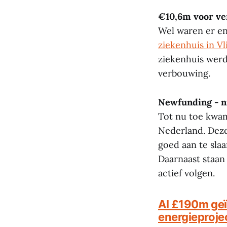
€10,6m voor ve
Wel waren er enk
ziekenhuis in Vl
ziekenhuis wer
verbouwing.
Newfunding - ni
Tot nu toe kwam
Nederland. Dez
goed aan te sla
Daarnaast staan
actief volgen.
Al £190m ge
energieproje