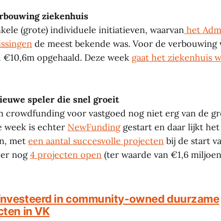
rbouwing ziekenhuis
ele (grote) individuele initiatieven, waarvan
het Admi
issingen
de meest bekende was. Voor de verbouwing v
d €10,6m opgehaald. Deze week
gaat het ziekenhuis 
euwe speler die snel groeit
 crowdfunding voor vastgoed nog niet erg van de gr
e week is echter
NewFunding
gestart en daar lijkt he
an, met
een aantal succesvolle projecten
bij de start v
 er nog
4 projecten open
(ter waarde van €1,6 miljoen)
ïnvesteerd in community-owned duurzame
cten in VK