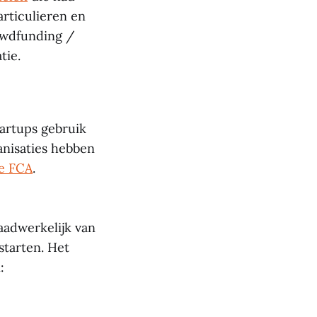
articulieren en
owdfunding /
tie.
startups gebruik
anisaties hebben
de FCA
.
aadwerkelijk van
 starten. Het
: