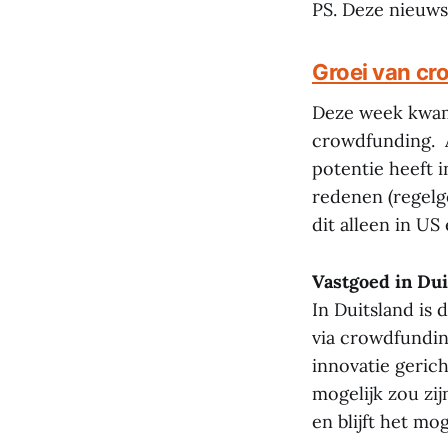
PS. Deze nieuw
Groei van cr
Deze week kwame
crowdfunding. A
potentie heeft 
redenen (regelg
dit alleen in U
Vastgoed in Dui
In Duitsland is
via crowdfundin
innovatie geric
mogelijk zou zij
en blijft het mog