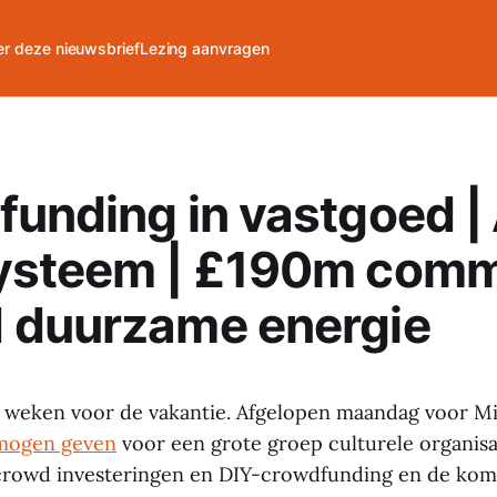
r deze nieuwsbrief
Lezing aanvragen
unding in vastgoed | 
ysteem | £190m comm
 duurzame energie
 weken voor de vakantie. Afgelopen maandag voor M
 mogen geven
voor een grote groep culturele organisa
crowd investeringen en DIY-crowdfunding en de kom