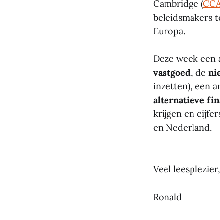
Cambridge (
CC
beleidsmakers t
Europa.
Deze week een a
vastgoed
, de
ni
inzetten), een 
alternatieve fi
krijgen en cijfe
en Nederland.
Veel leesplezier,
Ronald