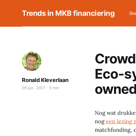
Trends in MKB financiering
Ove
Crowdf
Eco-s
Ronald Kleverlaan
owned
28 jun. 2017
5 min
Nog wat drukke
nog
een lezing
matchfunding, 