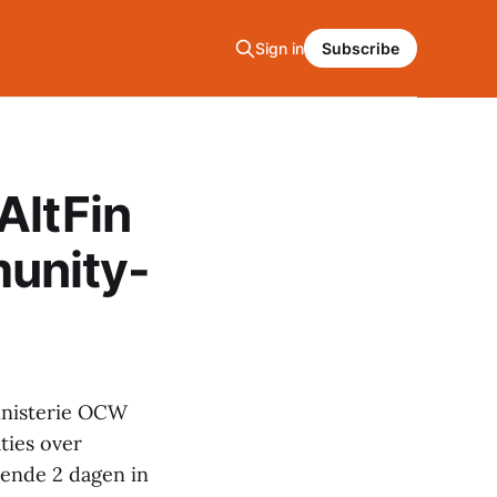
Sign in
Subscribe
AltFin
unity-
inisterie OCW
ties over
ende 2 dagen in