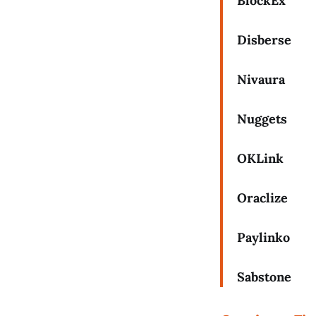
BlockEx
Disberse
Nivaura
Nuggets
OKLink
Oraclize
Paylinko
Sabstone