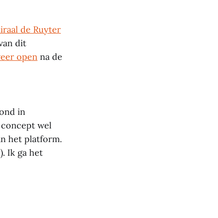
raal de Ruyter
an dit
weer open
na de
ond in
t concept wel
an het platform.
. Ik ga het