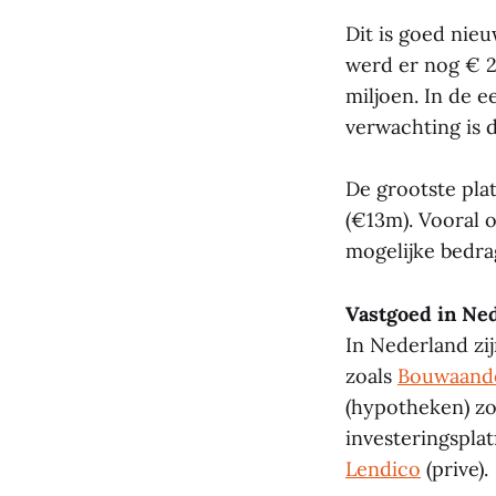
Dit is goed nieu
werd er nog € 2
miljoen. In de e
verwachting is d
De grootste pla
(€13m). Vooral 
mogelijke bedra
Vastgoed in Ne
In Nederland zij
zoals
Bouwaand
(hypotheken) zo
investeringspla
Lendico
(prive).