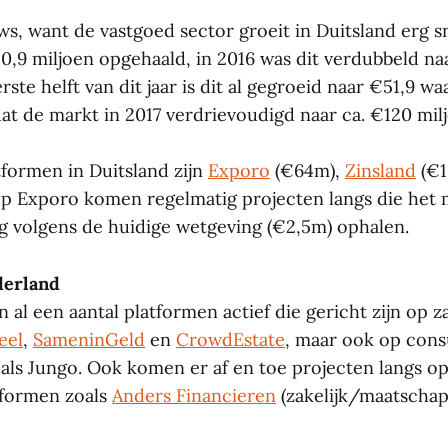
ws, want de vastgoed sector groeit in Duitsland erg sn
0,9 miljoen opgehaald, in 2016 was dit verdubbeld na
erste helft van dit jaar is dit al gegroeid naar €51,9 w
at de markt in 2017 verdrievoudigd naar ca. €120 mil
tformen in Duitsland zijn
Exporo
(€64m),
Zinsland
(€1
op Exporo komen regelmatig projecten langs die het
g volgens de huidige wetgeving (€2,5m) ophalen.
derland
n al een aantal platformen actief die gericht zijn op z
eel
,
SameninGeld
en
CrowdEstate
, maar ook op con
als Jungo. Ook komen er af en toe projecten langs o
tformen zoals
Anders Financieren
(zakelijk/maatschapp