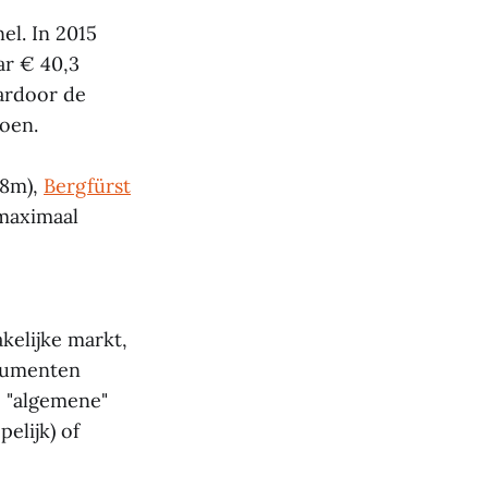
el. In 2015
ar € 40,3
aardoor de
joen.
8m),
Bergfürst
 maximaal
akelijke markt,
sumenten
p "algemene"
elijk) of