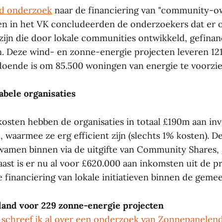
id onderzoek
naar de financiering van "community-
en in het VK concludeerden de onderzoekers dat er
 zijn die door lokale communities ontwikkeld, gefina
. Deze wind- en zonne-energie projecten leveren 1
doende is om 85.500 woningen van energie te voorzie
abele organisaties
osten hebben de organisaties in totaal £190m aan in
 waarmee ze erg efficient zijn (slechts 1% kosten). D
wamen binnen via de uitgifte van Community Shares,
aast is er nu al voor £620.000 aan inkomsten uit de p
e financiering van lokale initiatieven binnen de geme
and voor 229 zonne-energie projecten
k
schreef ik al over een onderzoek van Zonnepanelen