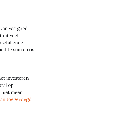
 van vastgoed
 dit veel
rschillende
d te starten) is
het investeren
oral op
g niet meer
aan toegevoegd