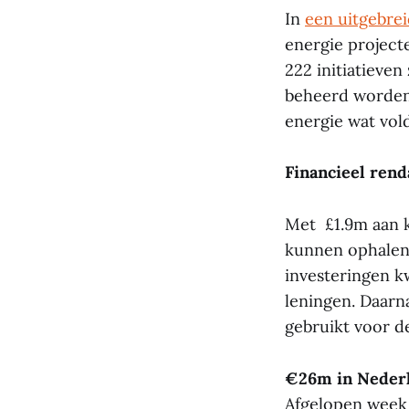
In
een uitgebre
energie project
222 initiatieven
beheerd worden
energie wat vol
Financieel rend
Met £1.9m aan k
kunnen ophalen,
investeringen k
leningen. Daarn
gebruikt voor d
€26m in Nederl
Afgelopen wee