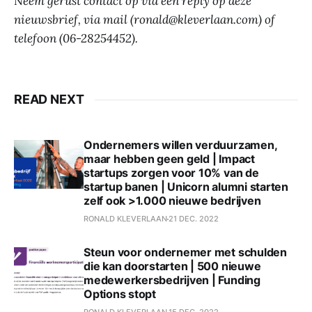
Neem gerust contact op via een reply op deze
nieuwsbrief, via mail (ronald@kleverlaan.com) of
telefoon (06-28254452).
READ NEXT
Ondernemers willen verduurzamen,
maar hebben geen geld | Impact
startups zorgen voor 10% van de
startup banen | Unicorn alumni starten
zelf ook >1.000 nieuwe bedrijven
RONALD KLEVERLAAN
21 DEC. 2022
Steun voor ondernemer met schulden
die kan doorstarten | 500 nieuwe
medewerkersbedrijven | Funding
Options stopt