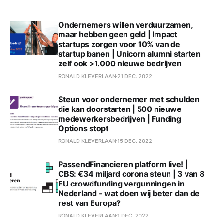
Ondernemers willen verduurzamen,
maar hebben geen geld | Impact
startups zorgen voor 10% van de
startup banen | Unicorn alumni starten
zelf ook >1.000 nieuwe bedrijven
RONALD KLEVERLAAN
21 DEC. 2022
Steun voor ondernemer met schulden
die kan doorstarten | 500 nieuwe
medewerkersbedrijven | Funding
Options stopt
RONALD KLEVERLAAN
15 DEC. 2022
PassendFinancieren platform live! |
CBS: €34 miljard corona steun | 3 van 8
EU crowdfunding vergunningen in
Nederland - wat doen wij beter dan de
rest van Europa?
RONALD KLEVERLAAN
1 DEC. 2022