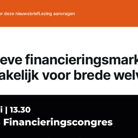
r deze nieuwsbrief
Lezing aanvragen
ieve financieringsmark
kelijk voor brede wel