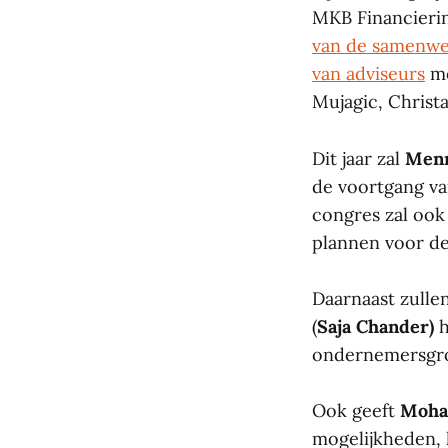
MKB Financierin
van de samenwer
van adviseurs
me
Mujagic, Christ
Dit jaar zal
Menn
de voortgang va
congres zal ook
plannen voor de
Daarnaast zullen
(
Saja Chander)
h
ondernemersgr
Ook geeft
Moha
mogelijkheden, 