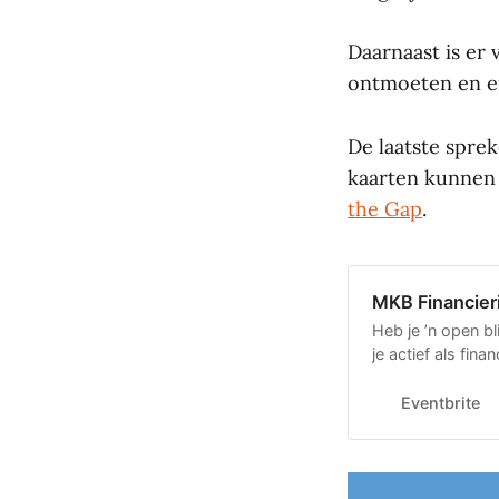
Daarnaast is er 
ontmoeten en er
De laatste spr
kaarten kunnen 
the Gap
.
MKB Financier
Heb je ’n open bl
je actief als fin
dan aan!
Eventbrite