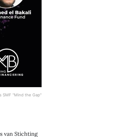
s SMF "Mind the Gap"
s van Stichting