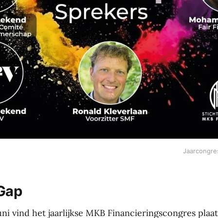
Jaarcongre
Gap
ni vind het jaarlijkse MKB Financieringscongres plaat