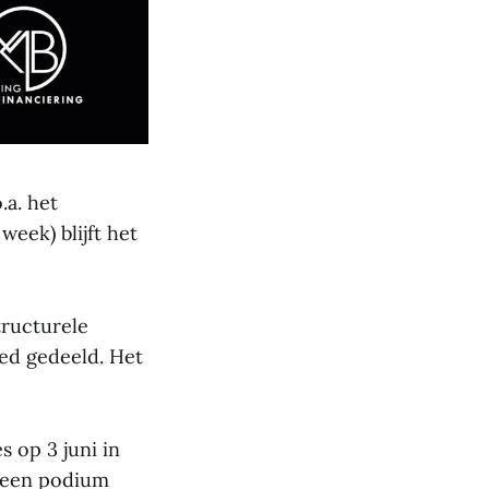
.a. het
week) blijft het
tructurele
ed gedeeld. Het
s op 3 juni in
n een podium