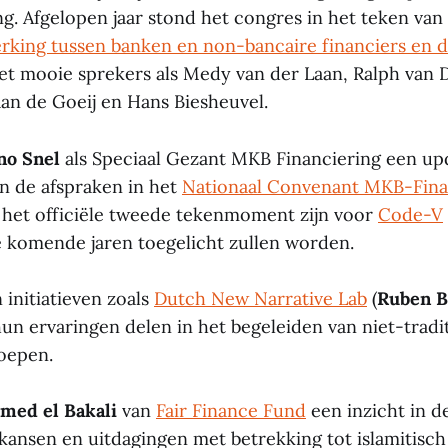
g. Afgelopen jaar stond het congres in het teken van
king tussen banken en non-bancaire financiers en d
t mooie sprekers als Medy van der Laan, Ralph van 
aan de Goeij en Hans Biesheuvel.
o Snel
als Speciaal Gezant MKB Financiering een up
n de afspraken in het
Nationaal Convenant MKB-Fina
 het officiële tweede tekenmoment zijn voor
Code-V
 komende jaren toegelicht zullen worden.
 initiatieven zoals
Dutch New Narrative Lab
(
Ruben B
un ervaringen delen in het begeleiden van niet-tradi
oepen.
med el Bakali
van
Fair Finance Fund
een inzicht in d
kansen en uitdagingen met betrekking tot islamitisch