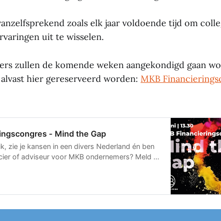
vanzelfsprekend zoals elk jaar voldoende tijd om colle
varingen uit te wisselen.
ekers zullen de komende weken aangekondigd gaan w
alvast hier gereserveerd worden:
MKB Financierings
ingscongres - Mind the Gap
ik, zie je kansen in een divers Nederland én ben
ancier of adviseur voor MKB ondernemers? Meld je