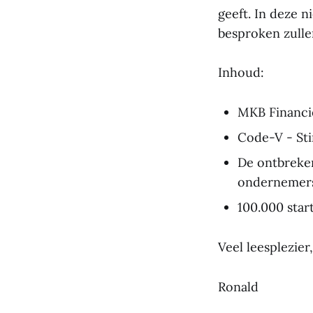
geeft. In deze 
besproken zull
Inhoud:
MKB Financi
Code-V - St
De ontbreke
ondernemer
100.000 star
Veel leesplezier,
Ronald