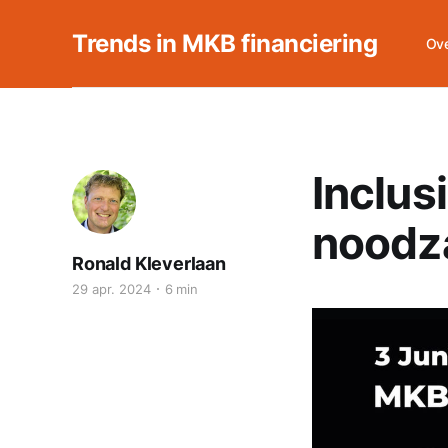
Trends in MKB financiering
Ove
Inclus
noodza
Ronald Kleverlaan
29 apr. 2024
6 min