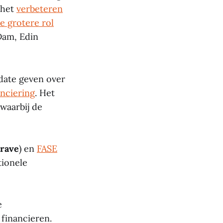
 het
verbeteren
e grotere rol
Dam, Edin
date geven over
nciering
. Het
waarbij de
rave
) en
FASE
tionele
e
 financieren.