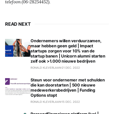
telefoon (06-28254452).
READ NEXT
Ondernemers willen verduurzamen,
maar hebben geen geld | Impact
startups zorgen voor 10% van de
startup banen | Unicorn alumni starten
zelf ook >1.000 nieuwe bedrijven
RONALD KLEVERLAAN
21 DEC. 2022
Steun voor ondernemer met schulden
die kan doorstarten | 500 nieuwe
medewerkersbedrijven | Funding
Options stopt
RONALD KLEVERLAAN
15 DEC. 2022
PassendFinancieren platform live! |