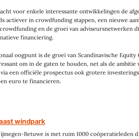
cht voor enkele interessante ontwikkelingen de afg
ds actiever in crowdfunding stappen, een nieuwe aan
 crowdfunding en de groei van adviseursnetwerken 
natieve financiering.
ionaal oogpunt is de groei van Scandinavische Equit
ressant om in de gaten te houden, net als de ambitie 
a een officiële prospectus ook grotere investering
oen euro te financieren.
aast windpark
jmegen-Betuwe is met ruim 1000 coöperatieleden di