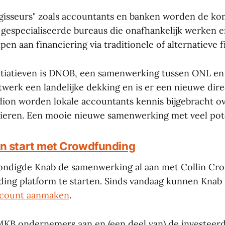
egisseurs" zoals accountants en banken worden de k
gespecialiseerde bureaus die onafhankelijk werken e
n aan financiering via traditionele of alternatieve f
itiatieven is DNOB, een samenwerking tussen ONL en 
etwerk een landelijke dekking en is er een nieuwe dire
dion worden lokale accountants kennis bijgebracht o
ieren. Een mooie nieuwe samenwerking met veel pot
n start met Crowdfunding
ondigde Knab de samenwerking al aan met Collin C
ing platform te starten. Sinds vandaag kunnen Knab
ccount aanmaken
.
MKB ondernemers aan en (een deel van) de investeerd