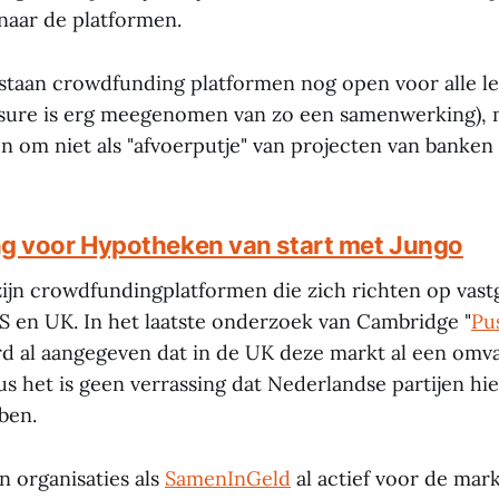
naar de platformen.
taan crowdfunding platformen nog open voor alle le
ure is erg meegenomen van zo een samenwerking), ma
n om niet als "afvoerputje" van projecten van banken
g voor Hypotheken van start met Jungo
 zijn crowdfundingplatformen die zich richten op vas
VS en UK. In het laatste onderzoek van Cambridge "
Pu
rd al aangegeven dat in de UK deze markt al een omv
us het is geen verrassing dat Nederlandse partijen hi
ben.
n organisaties als
SamenInGeld
al actief voor de mar