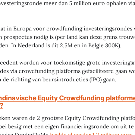
nvesteringsronde meer dan 5 million euro ophalen via
dat in Europa voor crowdfunding investeringsrondes
n prospectus nodig is (per land kan deze grens trouw
en. In Nederland is dit 2,5M en in Belgie 300K).
cedent worden voor toekomstige grote investeringsr
des via crowdfunding platforms gefaciliteerd gaan w
 de richting van beursintroducties (IPO) gaan.
dinavische Equity Crowdfunding platforme
t?
ken waren de 2 grootste Equity Crowdfunding platf
bei bezig met een eigen financieringsronde om uit te
weedse FundedByMe
haalde al eerder 1,2 miljoen euro