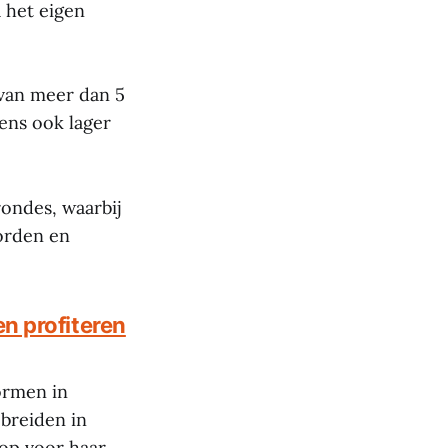
 het eigen
 van meer dan 5
ens ook lager
ondes, waarbij
orden en
n profiteren
ormen in
 breiden in
op voor haar