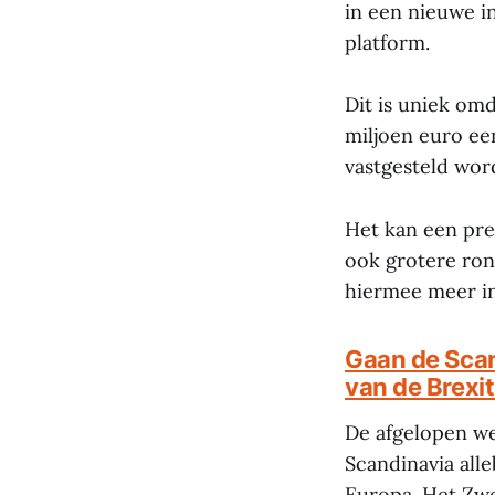
in een nieuwe i
platform.
Dit is uniek om
miljoen euro ee
vastgesteld word
Het kan een pre
ook grotere ron
hiermee meer in
Gaan de Scan
van de Brexi
De afgelopen we
Scandinavia alle
Europa. Het Z