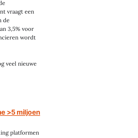
de
nt vraagt een
n de
van 3,5% voor
ancieren wordt
og veel nieuwe
e >5 miljoen
ing platformen