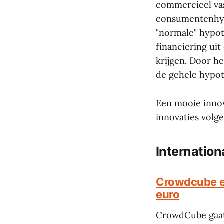
commercieel va
consumentenhyp
"normale" hypot
financiering ui
krijgen. Door h
de gehele hypot
Een mooie innov
innovaties volge
Internation
Crowdcube e
euro
CrowdCube gaat