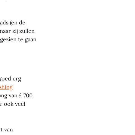
ads (en de
ar zij zullen
 gezien te gaan
tgoed erg
shing
ang van £ 700
er ook veel
kt van