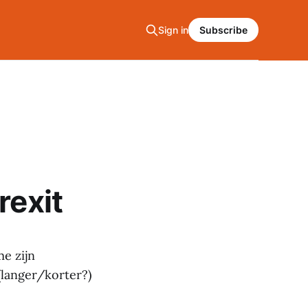
Sign in
Subscribe
rexit
me zijn
(langer/korter?)