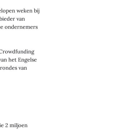
elopen weken bij
bieder van
die ondernemers
y Crowdfunding
van het Engelse
srondes van
e 2 miljoen