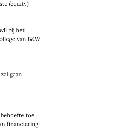
te (equity)
il bij het
ollege van B&W
 zal gaan
 behoefte toe
an financiering