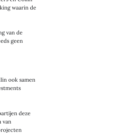
king waarin de
ng van de
eeds geen
lin ook samen
estments
partijen deze
m van
projecten