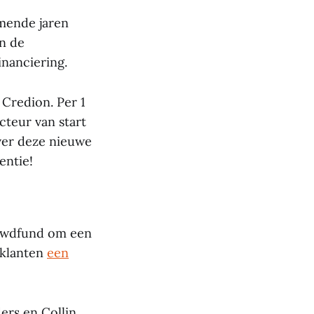
omende jaren
n de
inanciering.
Credion. Per 1
cteur van start
ver deze nieuwe
entie!
rowdfund om een
 klanten
een
ers en Collin