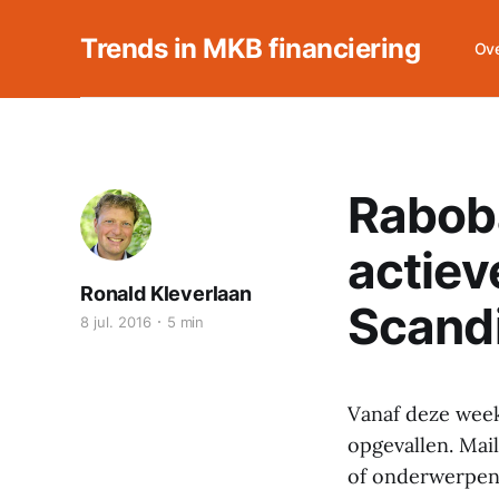
Trends in MKB financiering
Ove
Rabob
actiev
Ronald Kleverlaan
Scandi
8 jul. 2016
5 min
Vanaf deze week 
opgevallen. Mai
of onderwerpen 