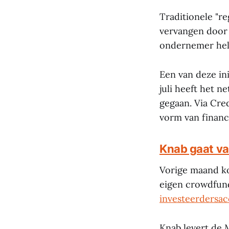
Traditionele "r
vervangen door 
ondernemer helpe
Een van deze in
juli heeft het n
gegaan. Via Cre
vorm van financ
Knab gaat va
Vorige maand k
eigen crowdfund
investeerdersa
Knab levert de 