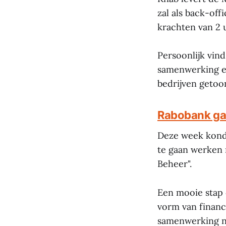
zal als back-of
krachten van 2 
Persoonlijk vin
samenwerking en
bedrijven geto
Rabobank ga
Deze week kond
te gaan werken
Beheer".
Een mooie stap d
vorm van financ
samenwerking nog