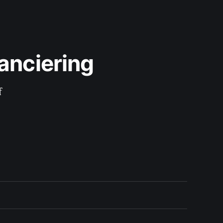
anciering
f