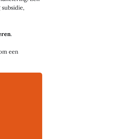
subsidie,
eren
.
 om een