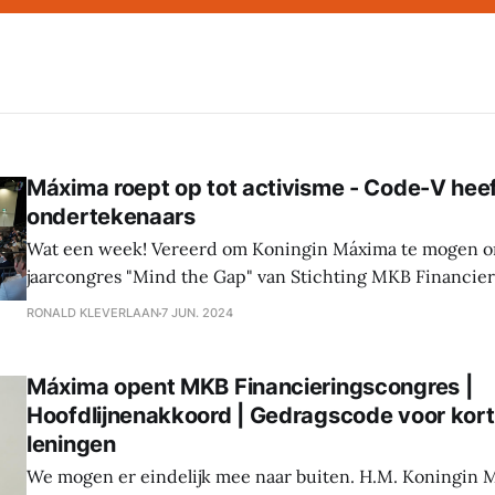
Máxima roept op tot activisme - Code-V hee
ondertekenaars
Wat een week! Vereerd om Koningin Máxima te mogen o
jaarcongres "Mind the Gap" van Stichting MKB Financier
tweede tekenmoment van Code-V was een groot succes.
RONALD KLEVERLAAN
7 JUN. 2024
partijen committeren zich nu aan het verbeteren van de 
financiering voor
Máxima opent MKB Financieringscongres |
Hoofdlijnenakkoord | Gedragscode voor kor
leningen
We mogen er eindelijk mee naar buiten. H.M. Koningin M