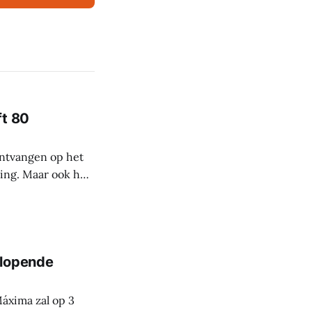
ft 80
ntvangen op het
ing. Maar ook het
 Meer dan 80
toegang tot
tlopende
áxima zal op 3