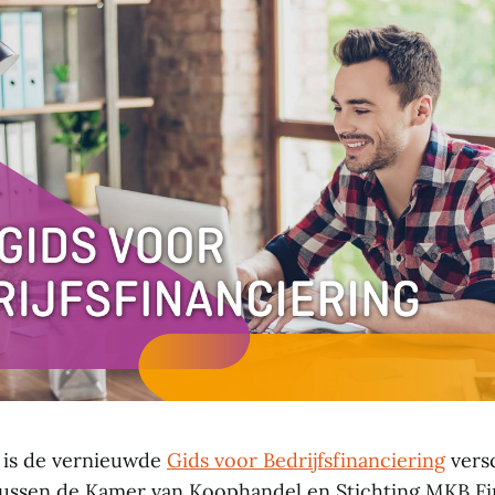
 is de vernieuwde
Gids voor Bedrijfsfinanciering
vers
ussen de Kamer van Koophandel en Stichting MKB Fi