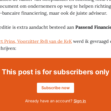
document om ondernemers op weg te helpen richting 
bancaire financiering, maar ook de juiste adviseur.
editie is extra aandacht besteed aan
Passend Financi
t Prins, Voorzitter RvB van de KvK
werd ik gevraagd
hrijven:
This post is for subscribers only
Subscribe now
Already have an account?
Sign in