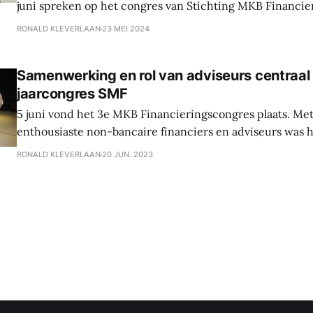
juni spreken op het congres van Stichting MKB Financie
Vanzelfsprekend ben ik heel erg trots dat dit is gelukt en 
RONALD KLEVERLAAN
23 MEI 2024
te verwelkomen over 2 weken! Daarnaast sloten
Samenwerking en rol van adviseurs centraal 
jaarcongres SMF
5 juni vond het 3e MKB Financieringscongres plaats. Me
enthousiaste non-bancaire financiers en adviseurs was 
geslaagd congres waarin de samenwerking tussen banke
RONALD KLEVERLAAN
20 JUN. 2023
bancaire financiers en de groeiende rol van onafhankelij
centraal stond.