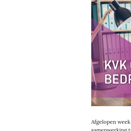
Afgelopen week
samenwerking t