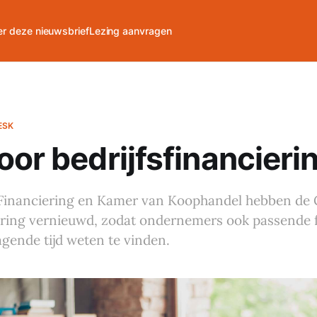
r deze nieuwsbrief
Lezing aanvragen
ESK
oor bedrijfsfinancieri
Financiering en Kamer van Koophandel hebben de 
iering vernieuwd, zodat ondernemers ook passende f
agende tijd weten te vinden.